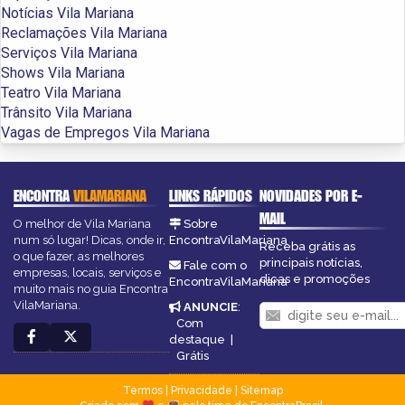
Notícias Vila Mariana
Reclamações Vila Mariana
Serviços Vila Mariana
Shows Vila Mariana
Teatro Vila Mariana
Trânsito Vila Mariana
Vagas de Empregos Vila Mariana
ENCONTRA
VILAMARIANA
LINKS RÁPIDOS
NOVIDADES POR E-
MAIL
O melhor de Vila Mariana
Sobre
num só lugar! Dicas, onde ir,
EncontraVilaMariana
Receba grátis as
o que fazer, as melhores
principais notícias,
Fale com o
empresas, locais, serviços e
dicas e promoções
EncontraVilaMariana
muito mais no guia Encontra
VilaMariana.
ANUNCIE
:
Com
destaque
|
Grátis
Termos
|
Privacidade
|
Sitemap