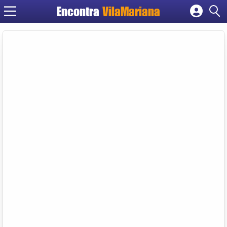
Encontra
VilaMariana
Cadastrar empresa
Fazer login
Criar conta