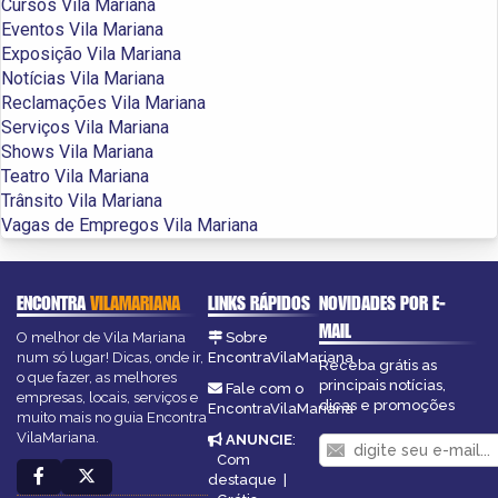
Cursos Vila Mariana
Eventos Vila Mariana
Exposição Vila Mariana
Notícias Vila Mariana
Reclamações Vila Mariana
Serviços Vila Mariana
Shows Vila Mariana
Teatro Vila Mariana
Trânsito Vila Mariana
Vagas de Empregos Vila Mariana
ENCONTRA
VILAMARIANA
LINKS RÁPIDOS
NOVIDADES POR E-
MAIL
O melhor de Vila Mariana
Sobre
num só lugar! Dicas, onde ir,
EncontraVilaMariana
Receba grátis as
o que fazer, as melhores
principais notícias,
Fale com o
empresas, locais, serviços e
dicas e promoções
EncontraVilaMariana
muito mais no guia Encontra
VilaMariana.
ANUNCIE
:
Com
destaque
|