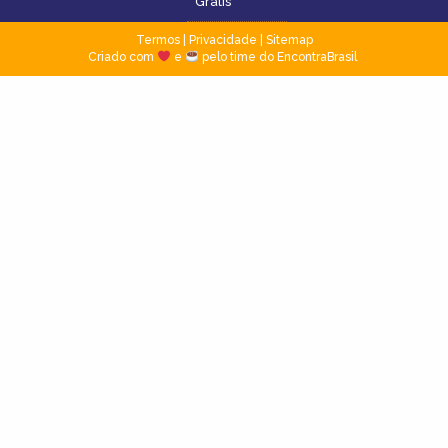
Grátis
Termos
|
Privacidade
|
Sitemap
Criado com
e
pelo time do EncontraBrasil