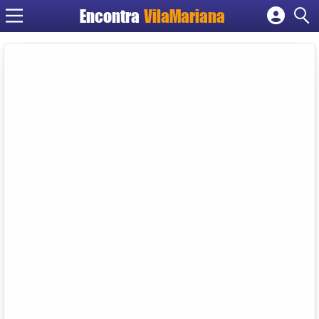
Encontra
VilaMariana
Cadastrar empresa
Fazer login
Criar conta