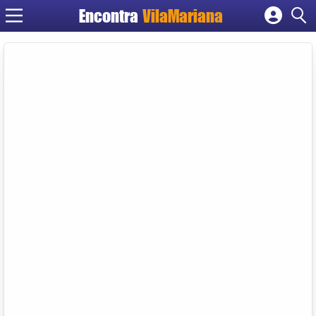
Encontra
VilaMariana
Cadastrar empresa
Fazer login
Criar conta