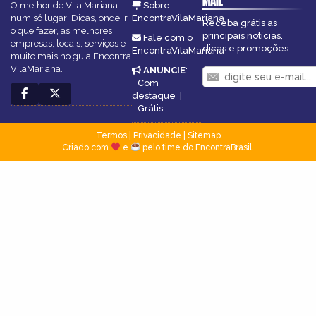
MAIL
O melhor de Vila Mariana
Sobre
num só lugar! Dicas, onde ir,
EncontraVilaMariana
Receba grátis as
o que fazer, as melhores
principais notícias,
Fale com o
empresas, locais, serviços e
dicas e promoções
EncontraVilaMariana
muito mais no guia Encontra
VilaMariana.
ANUNCIE
:
Com
destaque
|
Grátis
Termos
|
Privacidade
|
Sitemap
Criado com
e
pelo time do EncontraBrasil