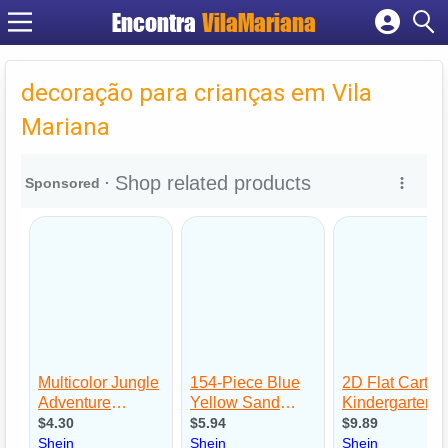
Encontra
VilaMariana
Cadastrar empresa
Fazer login
decoração para crianças em Vila
Criar conta
Mariana