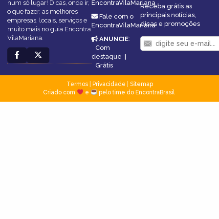
num só lugar! Dicas, onde ir,
EncontraVilaMariana
Receba grátis as
o que fazer, as melhores
principais notícias,
Fale com o
empresas, locais, serviços e
dicas e promoções
EncontraVilaMariana
muito mais no guia Encontra
VilaMariana.
ANUNCIE
:
Com
destaque
|
Grátis
Termos
|
Privacidade
|
Sitemap
Criado com
e
pelo time do EncontraBrasil