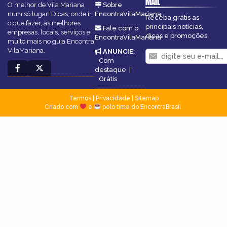
MAIL
O melhor de Vila Mariana
Sobre
num só lugar! Dicas, onde ir,
EncontraVilaMariana
Receba grátis as
o que fazer, as melhores
principais notícias,
Fale com o
empresas, locais, serviços e
dicas e promoções
EncontraVilaMariana
muito mais no guia Encontra
VilaMariana.
ANUNCIE
:
Com
destaque
|
Grátis
Termos
|
Privacidade
|
Sitemap
Criado com
e
pelo time do EncontraBrasil