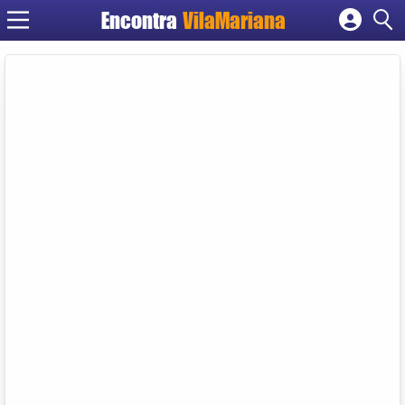
Encontra
VilaMariana
Cadastrar empresa
Fazer login
Criar conta