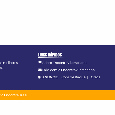
LINKS RÁPIDOS
 as melhores
Sobre EncontraVilaMariana
na.
Fale com o EncontraVilaMariana
ANUNCIE
:
Com destaque
|
Grátis
do EncontraBrasil