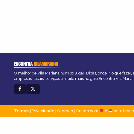
ENCONTRA
VILAMARIANA
O melhor de Vila Mariana num só lugar! Dicas, onde ir, o que fazer,
empresas, locais, serviços e muito mais no guia Encontra VilaMaria
Termos
|
Privacidade
|
Sitemap
Criado com
e
pelo time 