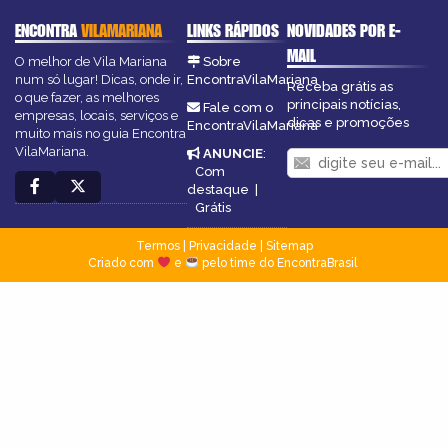
ENCONTRA
VILAMARIANA
LINKS RÁPIDOS
NOVIDADES POR E-
MAIL
O melhor de Vila Mariana
Sobre
num só lugar! Dicas, onde ir,
EncontraVilaMariana
Receba grátis as
o que fazer, as melhores
principais notícias,
Fale com o
empresas, locais, serviços e
dicas e promoções
EncontraVilaMariana
muito mais no guia Encontra
VilaMariana.
ANUNCIE
:
Com
destaque
|
Grátis
Termos
|
Privacidade
|
Sitemap
Criado com
e
pelo time do EncontraBrasil