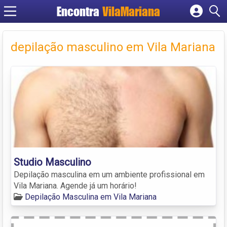
Encontra
VilaMariana
Cadastrar empresa
Fazer login
depilação masculino em Vila Mariana
Criar conta
Studio Masculino
Depilação masculina em um ambiente profissional em
Vila Mariana. Agende já um horário!
Depilação Masculina em Vila Mariana