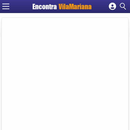
Encontra
VilaMariana
Cadastrar empresa
Fazer login
Criar conta