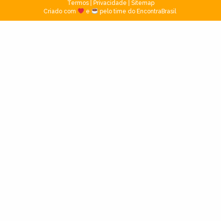
Termos
|
Privacidade
|
Sitemap
Criado com
e
pelo time do EncontraBrasil