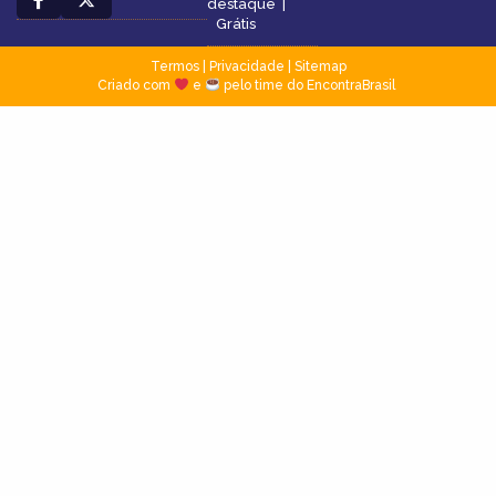
destaque
|
Grátis
Termos
|
Privacidade
|
Sitemap
Criado com
e
pelo time do EncontraBrasil