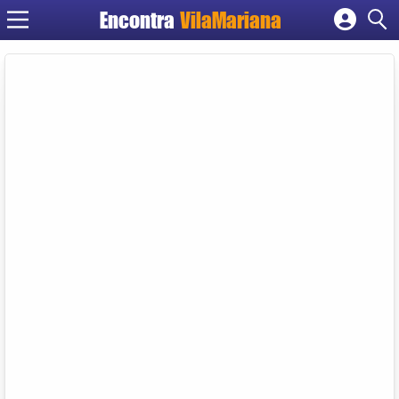
Encontra
VilaMariana
Cadastrar empresa
Fazer login
Criar conta