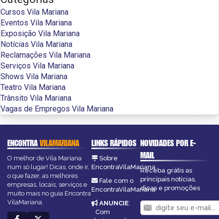
Cursos Vila Mariana
Eventos Vila Mariana
Exposição Vila Mariana
Notícias Vila Mariana
Reclamações Vila Mariana
Serviços Vila Mariana
Shows Vila Mariana
Teatro Vila Mariana
Trânsito Vila Mariana
Vagas de Empregos Vila Mariana
ENCONTRA
VILAMARIANA
LINKS RÁPIDOS
NOVIDADES POR E-
MAIL
O melhor de Vila Mariana
Sobre
num só lugar! Dicas, onde ir,
EncontraVilaMariana
Receba grátis as
o que fazer, as melhores
principais notícias,
Fale com o
empresas, locais, serviços e
dicas e promoções
EncontraVilaMariana
muito mais no guia Encontra
VilaMariana.
ANUNCIE
:
Com