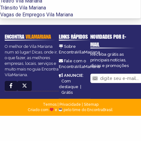
Teatro Vila Mariana
Trânsito Vila Mariana
Vagas de Empregos Vila Mariana
ENCONTRA
VILAMARIANA
LINKS RÁPIDOS
NOVIDADES POR E-
MAIL
O melhor de Vila Mariana
Sobre
num só lugar! Dicas, onde ir,
EncontraVilaMariana
Receba grátis as
o que fazer, as melhores
principais notícias,
Fale com o
empresas, locais, serviços e
dicas e promoções
EncontraVilaMariana
muito mais no guia Encontra
VilaMariana.
ANUNCIE
:
Com
destaque
|
Grátis
Termos
|
Privacidade
|
Sitemap
Criado com
e
pelo time do EncontraBrasil