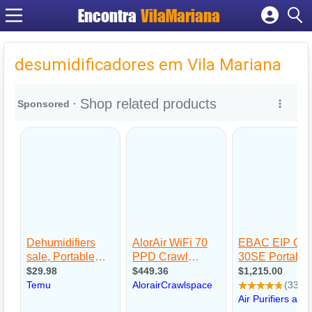
Encontra
VilaMariana
Cadastrar empresa
Fazer login
desumidificadores em Vila Mariana
Criar conta