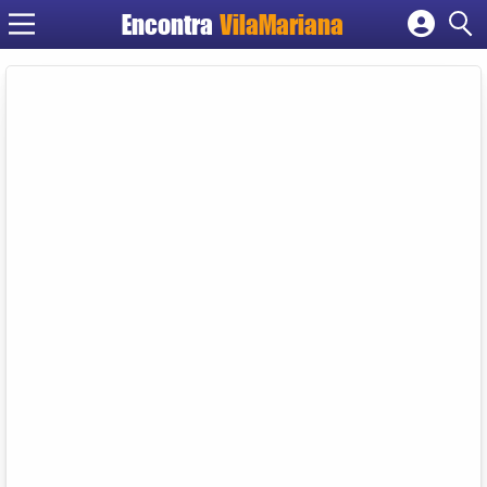
Encontra
VilaMariana
Cadastrar empresa
Fazer login
Criar conta