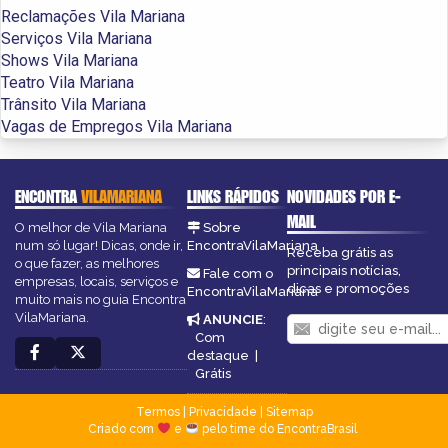
Reclamações Vila Mariana
Serviços Vila Mariana
Shows Vila Mariana
Teatro Vila Mariana
Trânsito Vila Mariana
Vagas de Empregos Vila Mariana
ENCONTRA
VILAMARIANA
LINKS RÁPIDOS
NOVIDADES POR E-
MAIL
O melhor de Vila Mariana
Sobre
num só lugar! Dicas, onde ir,
EncontraVilaMariana
Receba grátis as
o que fazer, as melhores
principais notícias,
Fale com o
empresas, locais, serviços e
dicas e promoções
EncontraVilaMariana
muito mais no guia Encontra
VilaMariana.
ANUNCIE
:
Com
destaque
|
Grátis
Termos
|
Privacidade
|
Sitemap
Criado com
e
pelo time do EncontraBrasil