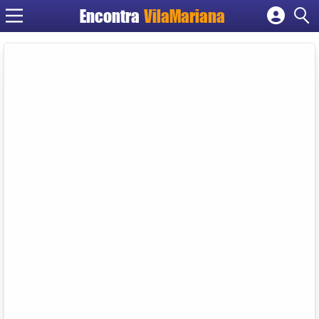
Encontra
VilaMariana
Cadastrar empresa
Fazer login
Criar conta