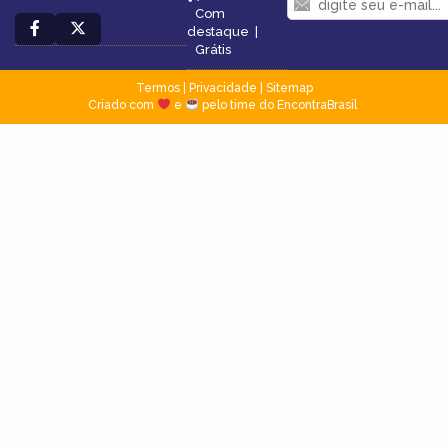
Com
destaque
|
Grátis
Termos
|
Privacidade
|
Sitemap
Criado com
e
pelo time do EncontraBrasil