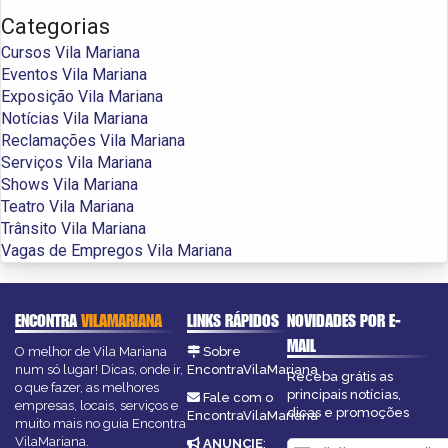
Categorias
Cursos Vila Mariana
Eventos Vila Mariana
Exposição Vila Mariana
Notícias Vila Mariana
Reclamações Vila Mariana
Serviços Vila Mariana
Shows Vila Mariana
Teatro Vila Mariana
Trânsito Vila Mariana
Vagas de Empregos Vila Mariana
ENCONTRA
VILAMARIANA
LINKS RÁPIDOS
NOVIDADES POR E-
MAIL
O melhor de Vila Mariana
Sobre
num só lugar! Dicas, onde ir,
EncontraVilaMariana
Receba grátis as
o que fazer, as melhores
principais notícias,
Fale com o
empresas, locais, serviços e
dicas e promoções
EncontraVilaMariana
muito mais no guia Encontra
VilaMariana.
ANUNCIE
: