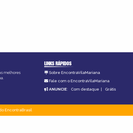
LINKS RÁPIDOS
 as melhores
Sobre EncontraVilaMariana
na.
Fale com o EncontraVilaMariana
ANUNCIE
:
Com destaque
|
Grátis
do EncontraBrasil