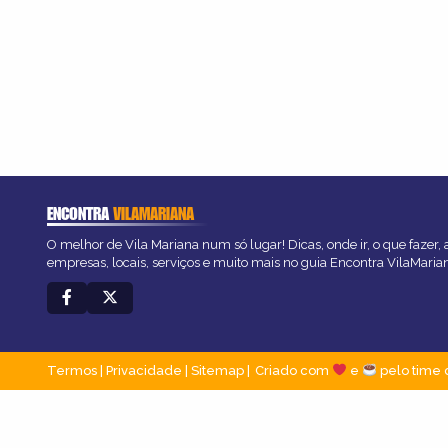
ENCONTRA
VILAMARIANA
O melhor de Vila Mariana num só lugar! Dicas, onde ir, o que fazer,
empresas, locais, serviços e muito mais no guia Encontra VilaMaria
Termos
|
Privacidade
|
Sitemap
Criado com
e
pelo time 