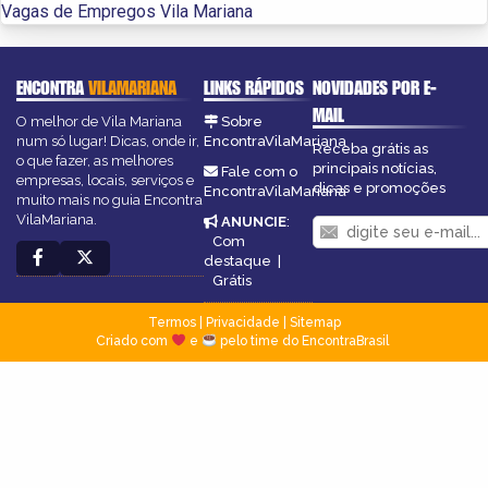
Vagas de Empregos Vila Mariana
ENCONTRA
VILAMARIANA
LINKS RÁPIDOS
NOVIDADES POR E-
MAIL
O melhor de Vila Mariana
Sobre
num só lugar! Dicas, onde ir,
EncontraVilaMariana
Receba grátis as
o que fazer, as melhores
principais notícias,
Fale com o
empresas, locais, serviços e
dicas e promoções
EncontraVilaMariana
muito mais no guia Encontra
VilaMariana.
ANUNCIE
:
Com
destaque
|
Grátis
Termos
|
Privacidade
|
Sitemap
Criado com
e
pelo time do EncontraBrasil