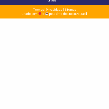
Grátis
Termos
|
Privacidade
|
Sitemap
Criado com
e
pelo time do EncontraBrasil