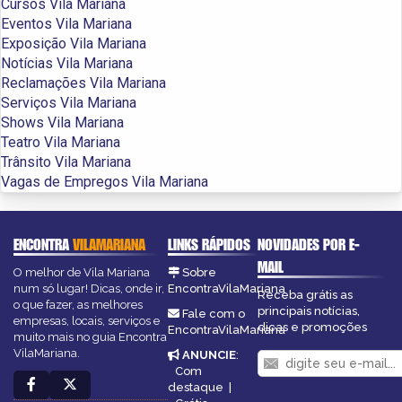
Cursos Vila Mariana
Eventos Vila Mariana
Exposição Vila Mariana
Notícias Vila Mariana
Reclamações Vila Mariana
Serviços Vila Mariana
Shows Vila Mariana
Teatro Vila Mariana
Trânsito Vila Mariana
Vagas de Empregos Vila Mariana
ENCONTRA
VILAMARIANA
LINKS RÁPIDOS
NOVIDADES POR E-
MAIL
O melhor de Vila Mariana
Sobre
num só lugar! Dicas, onde ir,
EncontraVilaMariana
Receba grátis as
o que fazer, as melhores
principais notícias,
Fale com o
empresas, locais, serviços e
dicas e promoções
EncontraVilaMariana
muito mais no guia Encontra
VilaMariana.
ANUNCIE
:
Com
destaque
|