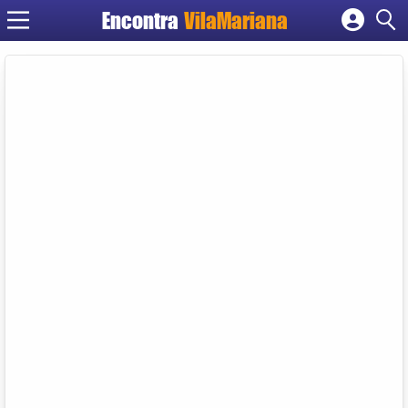
Encontra
VilaMariana
Cadastrar empresa
Fazer login
Criar conta