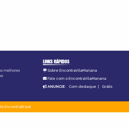
LINKS RÁPIDOS
 as melhores
Sobre EncontraVilaMariana
na.
Fale com o EncontraVilaMariana
ANUNCIE
:
Com destaque
|
Grátis
do EncontraBrasil