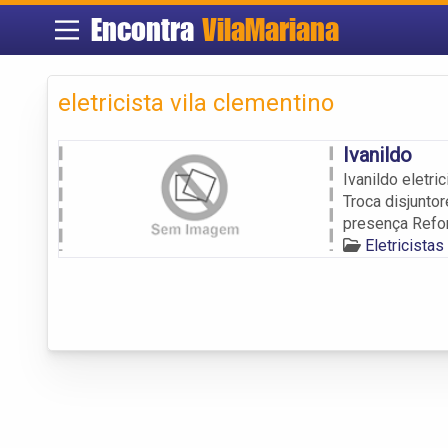
Encontra
VilaMariana
eletricista vila clementino
Ivanildo
Ivanildo eletri
Troca disjunto
presença Refor
Eletricista