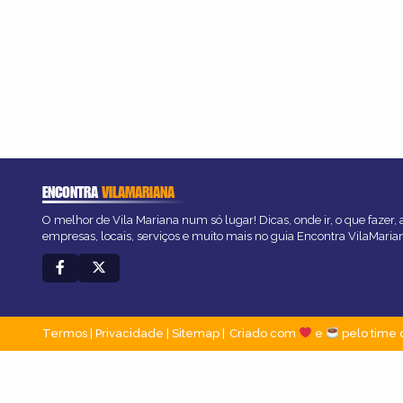
ENCONTRA
VILAMARIANA
O melhor de Vila Mariana num só lugar! Dicas, onde ir, o que fazer,
empresas, locais, serviços e muito mais no guia Encontra VilaMaria
Termos
|
Privacidade
|
Sitemap
Criado com
e
pelo time 