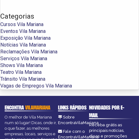
Categorias
Cursos Vila Mariana
Eventos Vila Mariana
Exposição Vila Mariana
Notícias Vila Mariana
Reclamações Vila Mariana
Serviços Vila Mariana
Shows Vila Mariana
Teatro Vila Mariana
Trânsito Vila Mariana
Vagas de Empregos Vila Mariana
ENCONTRA
VILAMARIANA
LINKS RÁPIDOS
NOVIDADES POR E-
MAIL
O melhor de Vila Mariana
Sobre
num só lugar! Dicas, onde ir,
EncontraVilaMariana
Receba grátis as
o que fazer, as melhores
principais notícias,
Fale com o
empresas, locais, serviços e
dicas e promoções
EncontraVilaMariana