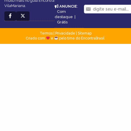
muito mais no guia Encontra
VilaMariana.
ANUNCIE
:
Com
destaque
|
Grátis
Termos
|
Privacidade
|
Sitemap
Criado com
e
pelo time do EncontraBrasil