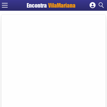
Encontra
VilaMariana
Cadastrar empresa
Fazer login
Criar conta