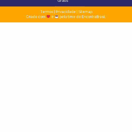
Grátis
Termos
|
Privacidade
|
Sitemap
Criado com
e
pelo time do EncontraBrasil