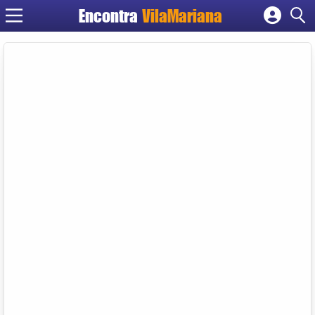
Encontra
VilaMariana
Cadastrar empresa
Fazer login
Criar conta