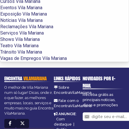
Cursos Vila Mariana
Eventos Vila Mariana
Exposição Vila Mariana
Notícias Vila Mariana
Reclamações Vila Mariana
Serviços Vila Mariana
Shows Vila Mariana
Teatro Vila Mariana
Trânsito Vila Mariana
Vagas de Empregos Vila Mariana
ENCONTRA
VILAMARIANA
LINKS RÁPIDOS
NOVIDADES POR E-
MAIL
O melhor de Vila Mariana
Sobre
num só lugar! Dicas, onde ir,
EncontraVilaMariana
Receba grátis as
o que fazer, as melhores
principais notícias,
Fale com o
empresas, locais, serviços e
dicas e promoções
EncontraVilaMariana
muito mais no guia Encontra
VilaMariana.
ANUNCIE
:
Com
destaque
|