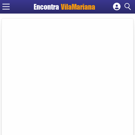
Encontra
VilaMariana
Cadastrar empresa
Fazer login
Criar conta