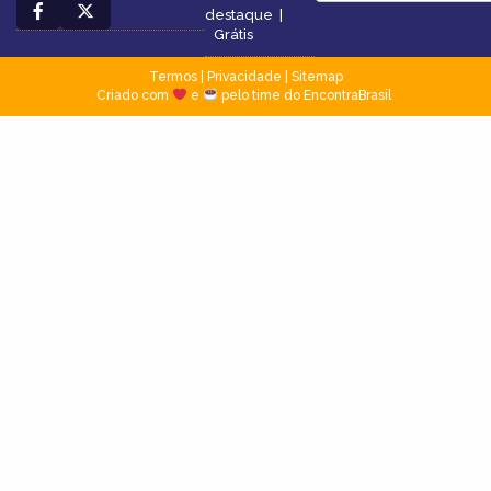
destaque
|
Grátis
Termos
|
Privacidade
|
Sitemap
Criado com
e
pelo time do EncontraBrasil