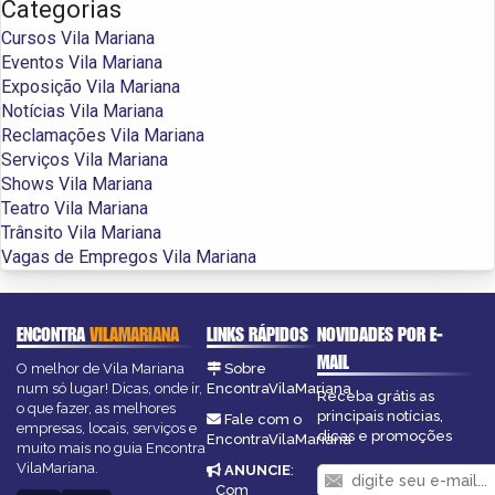
Categorias
Cursos Vila Mariana
Eventos Vila Mariana
Exposição Vila Mariana
Notícias Vila Mariana
Reclamações Vila Mariana
Serviços Vila Mariana
Shows Vila Mariana
Teatro Vila Mariana
Trânsito Vila Mariana
Vagas de Empregos Vila Mariana
ENCONTRA
VILAMARIANA
LINKS RÁPIDOS
NOVIDADES POR E-
MAIL
O melhor de Vila Mariana
Sobre
num só lugar! Dicas, onde ir,
EncontraVilaMariana
Receba grátis as
o que fazer, as melhores
principais notícias,
Fale com o
empresas, locais, serviços e
dicas e promoções
EncontraVilaMariana
muito mais no guia Encontra
VilaMariana.
ANUNCIE
:
Com