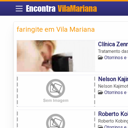
Encontra
VilaMariana
faringite em Vila Mariana
Clínica Zenn
Tratamento das
Otorrinos e
Nelson Kaj
Nelson Kajimo
Otorrinos e
Roberto Ko
Roberto Kobin
Otorrinos e