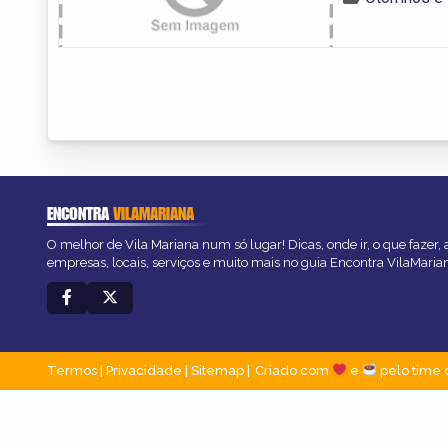
ENCONTRA
VILAMARIANA
O melhor de Vila Mariana num só lugar! Dicas, onde ir, o que fazer,
empresas, locais, serviços e muito mais no guia Encontra VilaMaria
Termos
|
Privacidade
|
Sitemap
Criado com
e
pelo time 