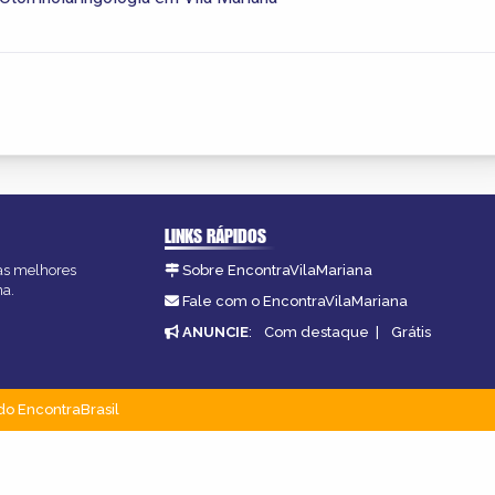
LINKS RÁPIDOS
 as melhores
Sobre EncontraVilaMariana
na.
Fale com o EncontraVilaMariana
ANUNCIE
:
Com destaque
|
Grátis
do EncontraBrasil