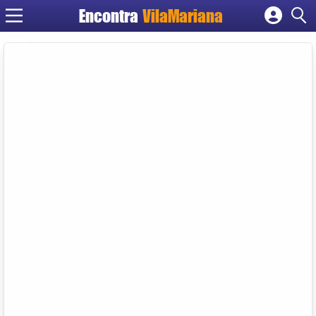
Encontra
VilaMariana
Cadastrar empresa
Fazer login
Criar conta