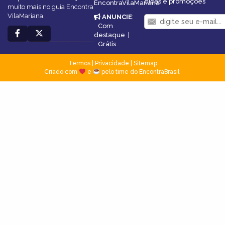
dicas e promoções
EncontraVilaMariana
muito mais no guia Encontra
VilaMariana.
ANUNCIE
:
Com
destaque
|
Grátis
Termos
|
Privacidade
|
Sitemap
Criado com
e
pelo time do EncontraBrasil