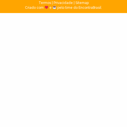
Termos
|
Privacidade
|
Sitemap
Criado com
e
pelo time do EncontraBrasil