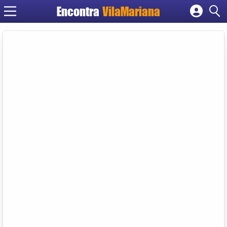
Encontra
VilaMariana
Cadastrar empresa
Fazer login
Criar conta