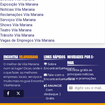
Exposição Vila Mariana
Notícias Vila Mariana
Reclamações Vila Mariana
Serviços Vila Mariana
Shows Vila Mariana
Teatro Vila Mariana
Trânsito Vila Mariana
Vagas de Empregos Vila Mariana
ENCONTRA
VILAMARIANA
LINKS RÁPIDOS
NOVIDADES POR E-
MAIL
O melhor de Vila Mariana
Sobre
num só lugar! Dicas, onde ir,
EncontraVilaMariana
Receba grátis as
o que fazer, as melhores
principais notícias,
Fale com o
empresas, locais, serviços e
dicas e promoções
EncontraVilaMariana
muito mais no guia Encontra
VilaMariana.
ANUNCIE
:
Com
destaque
|
Grátis