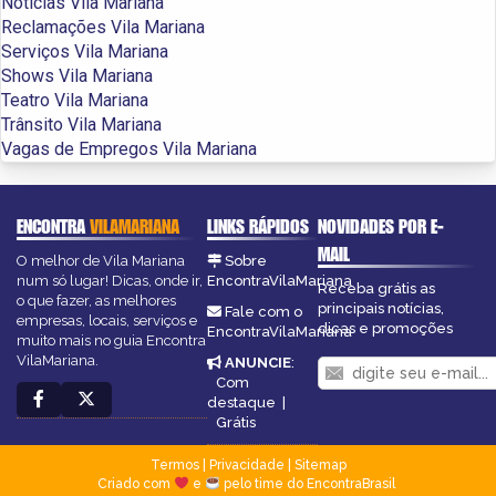
Notícias Vila Mariana
Reclamações Vila Mariana
Serviços Vila Mariana
Shows Vila Mariana
Teatro Vila Mariana
Trânsito Vila Mariana
Vagas de Empregos Vila Mariana
ENCONTRA
VILAMARIANA
LINKS RÁPIDOS
NOVIDADES POR E-
MAIL
O melhor de Vila Mariana
Sobre
num só lugar! Dicas, onde ir,
EncontraVilaMariana
Receba grátis as
o que fazer, as melhores
principais notícias,
Fale com o
empresas, locais, serviços e
dicas e promoções
EncontraVilaMariana
muito mais no guia Encontra
VilaMariana.
ANUNCIE
:
Com
destaque
|
Grátis
Termos
|
Privacidade
|
Sitemap
Criado com
e
pelo time do EncontraBrasil