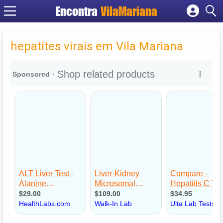
Encontra
VilaMariana
Cadastrar empresa
Fazer login
hepatites virais em Vila Mariana
Criar conta