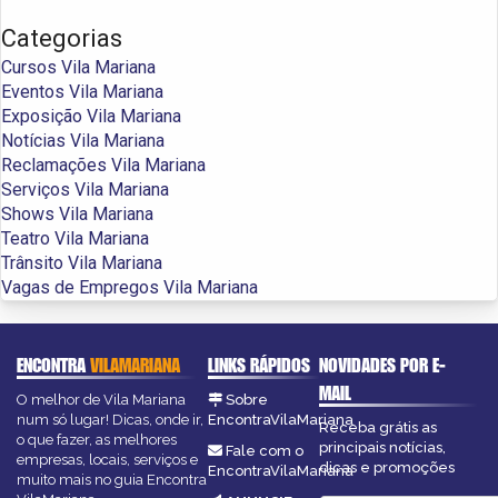
Categorias
Cursos Vila Mariana
Eventos Vila Mariana
Exposição Vila Mariana
Notícias Vila Mariana
Reclamações Vila Mariana
Serviços Vila Mariana
Shows Vila Mariana
Teatro Vila Mariana
Trânsito Vila Mariana
Vagas de Empregos Vila Mariana
ENCONTRA
VILAMARIANA
LINKS RÁPIDOS
NOVIDADES POR E-
MAIL
O melhor de Vila Mariana
Sobre
num só lugar! Dicas, onde ir,
EncontraVilaMariana
Receba grátis as
o que fazer, as melhores
principais notícias,
Fale com o
empresas, locais, serviços e
dicas e promoções
EncontraVilaMariana
muito mais no guia Encontra