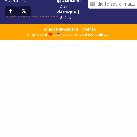
VilaMariana.
ANUNCIE
:
Com
destaque
|
Grátis
Termos
|
Privacidade
|
Sitemap
Criado com
e
pelo time do EncontraBrasil