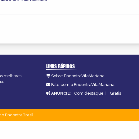
LINKS RÁPIDOS
 as melhores
Sobre EncontraVilaMariana
na.
Fale com o EncontraVilaMariana
ANUNCIE
:
Com destaque
|
Grátis
do EncontraBrasil