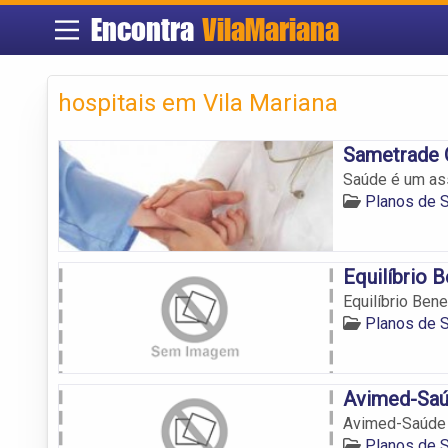
Encontra
VilaMariana
hospitais em Vila Mariana
Sametrade 
Saúde é um as
Planos de S
Equilíbrio 
Equilíbrio Ben
Planos de S
Avimed-Sa
Avimed-Saúde
Planos de S