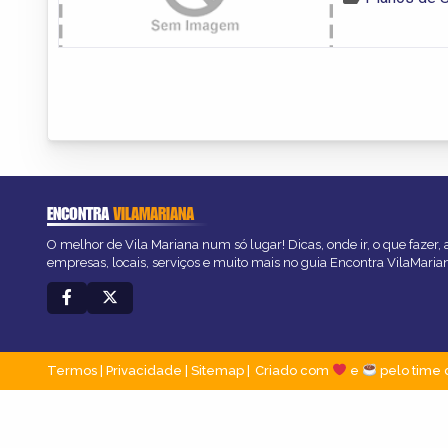
ENCONTRA
VILAMARIANA
O melhor de Vila Mariana num só lugar! Dicas, onde ir, o que fazer,
empresas, locais, serviços e muito mais no guia Encontra VilaMaria
Termos
|
Privacidade
|
Sitemap
Criado com
e
pelo time 