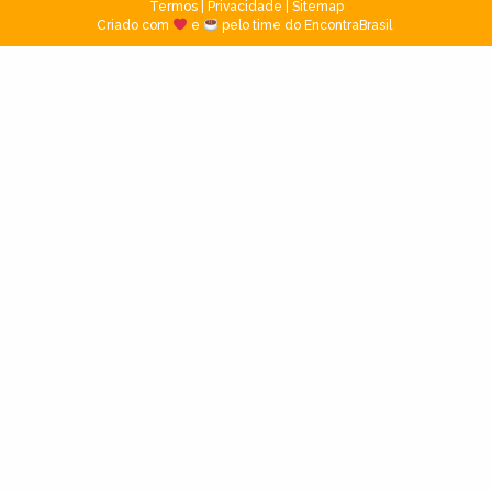
Termos
|
Privacidade
|
Sitemap
Criado com
e
pelo time do EncontraBrasil