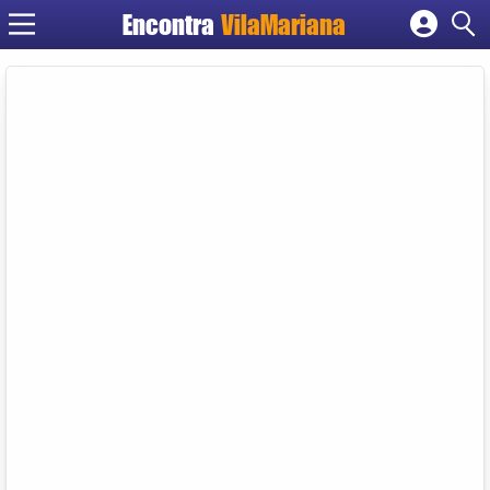
Encontra
VilaMariana
Cadastrar empresa
Fazer login
Criar conta