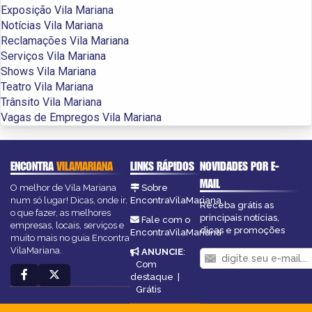
Exposição Vila Mariana
Notícias Vila Mariana
Reclamações Vila Mariana
Serviços Vila Mariana
Shows Vila Mariana
Teatro Vila Mariana
Trânsito Vila Mariana
Vagas de Empregos Vila Mariana
ENCONTRA
VILAMARIANA
LINKS RÁPIDOS
NOVIDADES POR E-
MAIL
O melhor de Vila Mariana
Sobre
num só lugar! Dicas, onde ir,
EncontraVilaMariana
Receba grátis as
o que fazer, as melhores
principais notícias,
Fale com o
empresas, locais, serviços e
dicas e promoções
EncontraVilaMariana
muito mais no guia Encontra
VilaMariana.
ANUNCIE
:
Com
destaque
|
Grátis