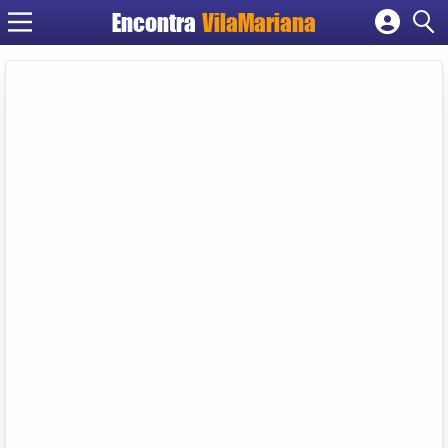
Encontra
VilaMariana
Cadastrar empresa
Fazer login
Criar conta