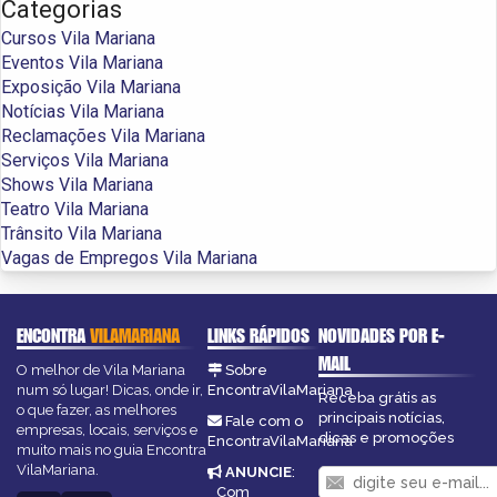
Categorias
Cursos Vila Mariana
Eventos Vila Mariana
Exposição Vila Mariana
Notícias Vila Mariana
Reclamações Vila Mariana
Serviços Vila Mariana
Shows Vila Mariana
Teatro Vila Mariana
Trânsito Vila Mariana
Vagas de Empregos Vila Mariana
ENCONTRA
VILAMARIANA
LINKS RÁPIDOS
NOVIDADES POR E-
MAIL
O melhor de Vila Mariana
Sobre
num só lugar! Dicas, onde ir,
EncontraVilaMariana
Receba grátis as
o que fazer, as melhores
principais notícias,
Fale com o
empresas, locais, serviços e
dicas e promoções
EncontraVilaMariana
muito mais no guia Encontra
VilaMariana.
ANUNCIE
:
Com