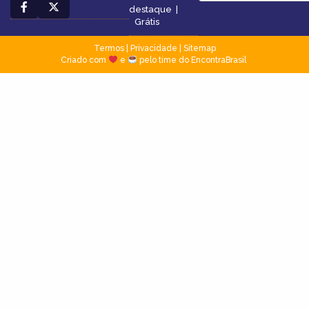
destaque
|
Grátis
Termos
|
Privacidade
|
Sitemap
Criado com
e
pelo time do EncontraBrasil