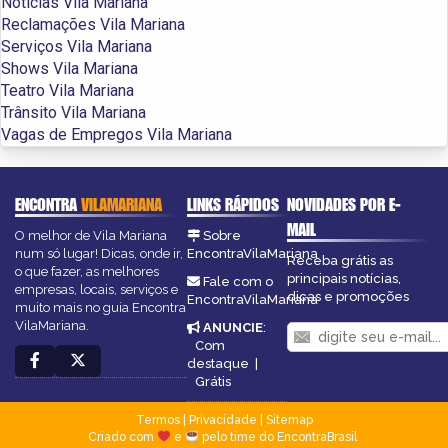
Notícias Vila Mariana
Reclamações Vila Mariana
Serviços Vila Mariana
Shows Vila Mariana
Teatro Vila Mariana
Trânsito Vila Mariana
Vagas de Empregos Vila Mariana
ENCONTRA
VILAMARIANA
LINKS RÁPIDOS
NOVIDADES POR E-
MAIL
O melhor de Vila Mariana
Sobre
num só lugar! Dicas, onde ir,
EncontraVilaMariana
Receba grátis as
o que fazer, as melhores
principais notícias,
Fale com o
empresas, locais, serviços e
dicas e promoções
EncontraVilaMariana
muito mais no guia Encontra
VilaMariana.
ANUNCIE
:
Com
destaque
|
Grátis
Termos
|
Privacidade
|
Sitemap
Criado com
e
pelo time do EncontraBrasil