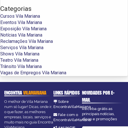
Categorias
Cursos Vila Mariana
Eventos Vila Mariana
Exposição Vila Mariana
Notícias Vila Mariana
Reclamações Vila Mariana
Serviços Vila Mariana
Shows Vila Mariana
Teatro Vila Mariana
Trânsito Vila Mariana
Vagas de Empregos Vila Mariana
ENCONTRA
VILAMARIANA
LINKS RÁPIDOS
NOVIDADES POR E-
MAIL
O melhor de Vila Mariana
Sobre
num só lugar! Dicas, onde ir,
EncontraVilaMariana
Receba grátis as
o que fazer, as melhores
principais notícias,
Fale com o
empresas, locais, serviços e
dicas e promoções
EncontraVilaMariana
muito mais no guia Encontra
VilaMariana.
ANUNCIE
: