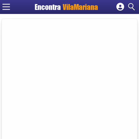
Encontra
VilaMariana
Cadastrar empresa
Fazer login
Criar conta