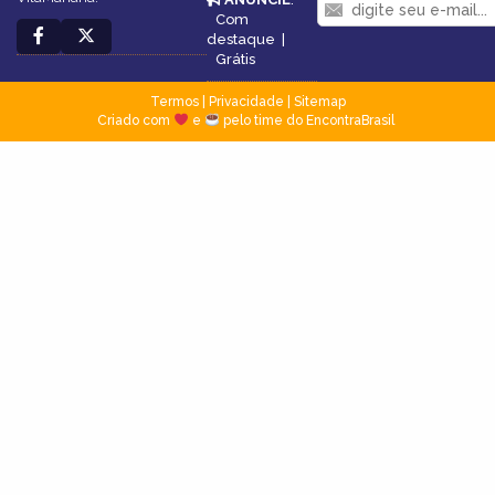
Com
destaque
|
Grátis
Termos
|
Privacidade
|
Sitemap
Criado com
e
pelo time do EncontraBrasil