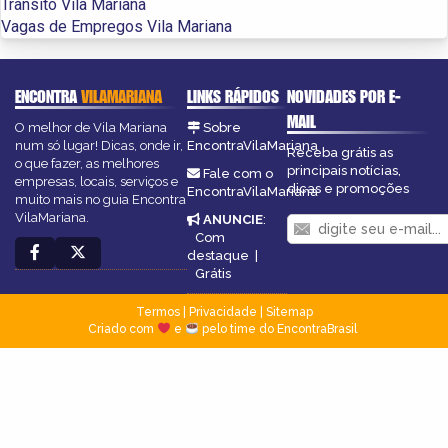
Trânsito Vila Mariana
Vagas de Empregos Vila Mariana
ENCONTRA
VILAMARIANA
LINKS RÁPIDOS
NOVIDADES POR E-
MAIL
O melhor de Vila Mariana
Sobre
num só lugar! Dicas, onde ir,
EncontraVilaMariana
Receba grátis as
o que fazer, as melhores
principais notícias,
Fale com o
empresas, locais, serviços e
dicas e promoções
EncontraVilaMariana
muito mais no guia Encontra
VilaMariana.
ANUNCIE
:
Com
destaque
|
Grátis
Termos
|
Privacidade
|
Sitemap
Criado com
e
pelo time do EncontraBrasil