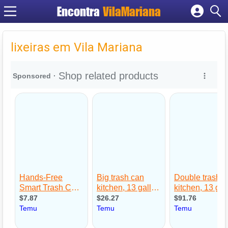
Encontra
VilaMariana
Cadastrar empresa
Fazer login
lixeiras em Vila Mariana
Criar conta