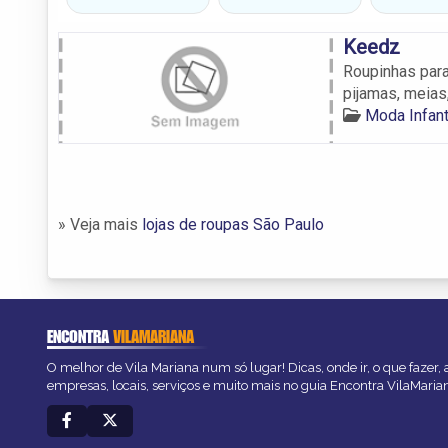
Keedz
Roupinhas para
pijamas, meias,
Moda Infant
» Veja mais
lojas de roupas São Paulo
ENCONTRA
VILAMARIANA
O melhor de Vila Mariana num só lugar! Dicas, onde ir, o que fazer,
empresas, locais, serviços e muito mais no guia Encontra VilaMaria