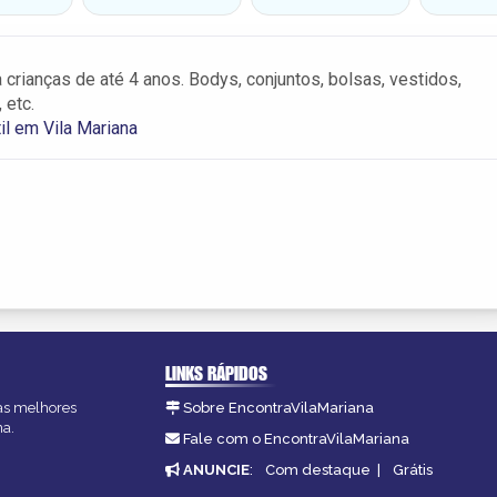
 crianças de até 4 anos. Bodys, conjuntos, bolsas, vestidos,
 etc.
il em Vila Mariana
LINKS RÁPIDOS
 as melhores
Sobre EncontraVilaMariana
na.
Fale com o EncontraVilaMariana
ANUNCIE
:
Com destaque
|
Grátis