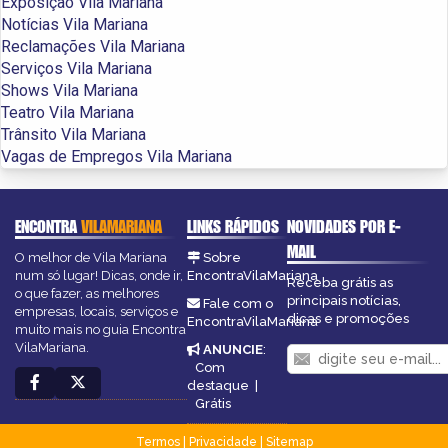
Exposição Vila Mariana
Notícias Vila Mariana
Reclamações Vila Mariana
Serviços Vila Mariana
Shows Vila Mariana
Teatro Vila Mariana
Trânsito Vila Mariana
Vagas de Empregos Vila Mariana
ENCONTRA
VILAMARIANA
LINKS RÁPIDOS
NOVIDADES POR E-
MAIL
O melhor de Vila Mariana
Sobre
num só lugar! Dicas, onde ir,
EncontraVilaMariana
Receba grátis as
o que fazer, as melhores
principais notícias,
Fale com o
empresas, locais, serviços e
dicas e promoções
EncontraVilaMariana
muito mais no guia Encontra
VilaMariana.
ANUNCIE
:
Com
destaque
|
Grátis
Termos
|
Privacidade
|
Sitemap