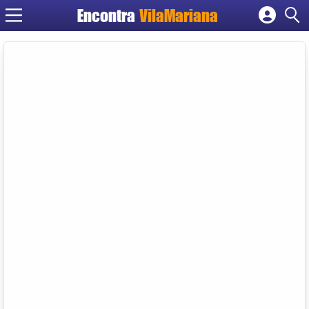
Encontra
VilaMariana
Cadastrar empresa
Fazer login
Criar conta