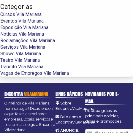
Categorias
Cursos Vila Mariana
Eventos Vila Mariana
Exposição Vila Mariana
Notícias Vila Mariana
Reclamações Vila Mariana
Serviços Vila Mariana
Shows Vila Mariana
Teatro Vila Mariana
Trânsito Vila Mariana
Vagas de Empregos Vila Mariana
ENCONTRA
VILAMARIANA
LINKS RÁPIDOS
NOVIDADES POR E-
MAIL
O melhor de Vila Mariana
Sobre
num só lugar! Dicas, onde ir,
EncontraVilaMariana
Receba grátis as
o que fazer, as melhores
principais notícias,
Fale com o
empresas, locais, serviços e
dicas e promoções
EncontraVilaMariana
muito mais no guia Encontra
VilaMariana.
ANUNCIE
: