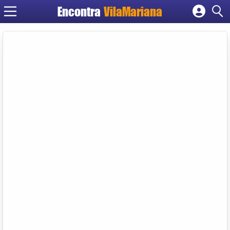
Encontra
VilaMariana
Cadastrar empresa
Fazer login
Criar conta