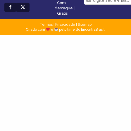
Com
destaque
|
Grátis
Termos
|
Privacidade
|
Sitemap
Criado com
e
pelo time do EncontraBrasil