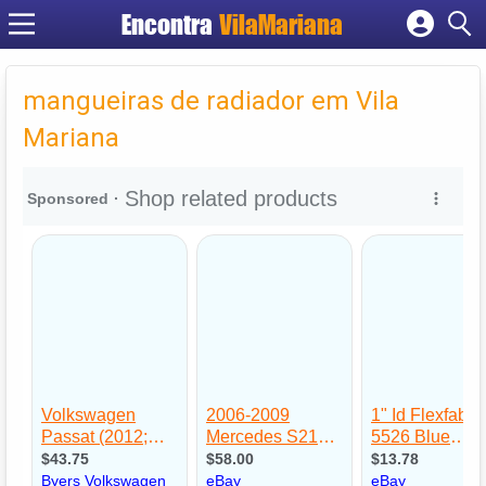
Encontra
VilaMariana
Cadastrar empresa
Fazer login
mangueiras de radiador em Vila
Criar conta
Mariana