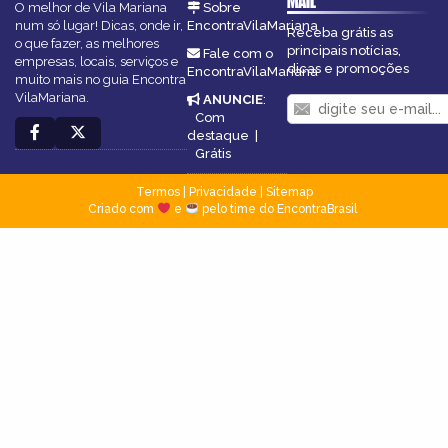
MAIL
O melhor de Vila Mariana
Sobre
num só lugar! Dicas, onde ir,
EncontraVilaMariana
Receba grátis as
o que fazer, as melhores
principais notícias,
Fale com o
empresas, locais, serviços e
dicas e promoções
EncontraVilaMariana
muito mais no guia Encontra
VilaMariana.
ANUNCIE
:
Com
destaque
|
Grátis
Termos
|
Privacidade
|
Sitemap
Criado com
e
pelo time do EncontraBrasil