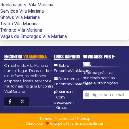
Reclamações Vila Mariana
Serviços Vila Mariana
Shows Vila Mariana
Teatro Vila Mariana
Trânsito Vila Mariana
Vagas de Empregos Vila Mariana
ENCONTRA
VILAMARIANA
LINKS RÁPIDOS
NOVIDADES POR E-
MAIL
O melhor de Vila Mariana
Sobre
num só lugar! Dicas, onde ir,
EncontraVilaMariana
Receba grátis as
o que fazer, as melhores
principais notícias,
Fale com o
empresas, locais, serviços e
dicas e promoções
EncontraVilaMariana
muito mais no guia Encontra
VilaMariana.
ANUNCIE
:
Com
destaque
|
Grátis
Termos
|
Privacidade
|
Sitemap
Criado com
e
pelo time do EncontraBrasil