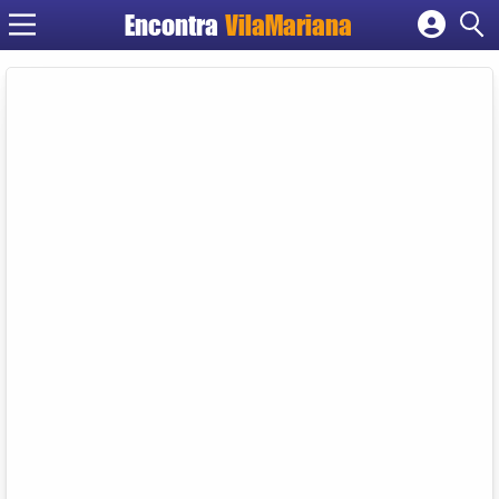
Encontra
VilaMariana
Cadastrar empresa
Fazer login
Criar conta