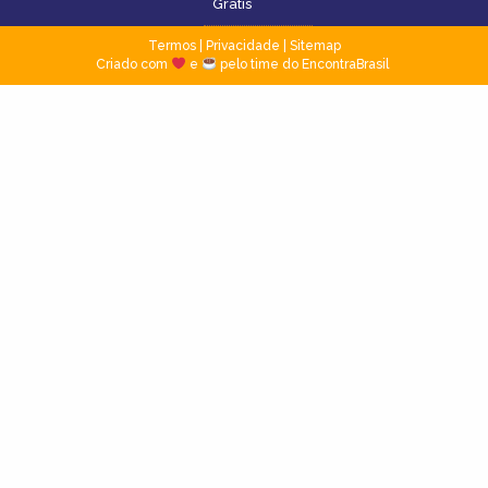
Grátis
Termos
|
Privacidade
|
Sitemap
Criado com
e
pelo time do EncontraBrasil