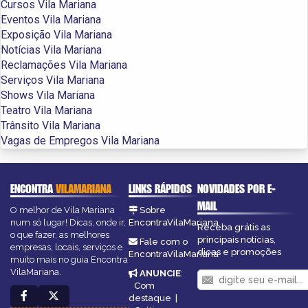
Cursos Vila Mariana
Eventos Vila Mariana
Exposição Vila Mariana
Notícias Vila Mariana
Reclamações Vila Mariana
Serviços Vila Mariana
Shows Vila Mariana
Teatro Vila Mariana
Trânsito Vila Mariana
Vagas de Empregos Vila Mariana
ENCONTRA
VILAMARIANA
LINKS RÁPIDOS
NOVIDADES POR E-
MAIL
O melhor de Vila Mariana
Sobre
num só lugar! Dicas, onde ir,
EncontraVilaMariana
Receba grátis as
o que fazer, as melhores
principais notícias,
Fale com o
empresas, locais, serviços e
dicas e promoções
EncontraVilaMariana
muito mais no guia Encontra
VilaMariana.
ANUNCIE
:
Com
destaque
|