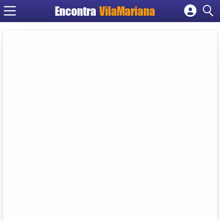
Encontra
VilaMariana
Cadastrar empresa
Fazer login
Criar conta