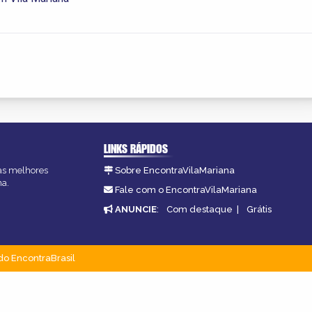
LINKS RÁPIDOS
 as melhores
Sobre EncontraVilaMariana
na.
Fale com o EncontraVilaMariana
ANUNCIE
:
Com destaque
|
Grátis
do EncontraBrasil