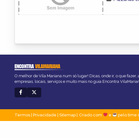
ENCONTRA
VILAMARIANA
O melhor de Vila Mariana num só lugar! Dicas, onde ir, o que fazer,
empresas, locais, serviços e muito mais no guia Encontra VilaMaria
Termos
|
Privacidade
|
Sitemap
Criado com
e
pelo time 