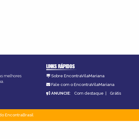
LINKS RÁPIDOS
 as melhores
Sobre EncontraVilaMariana
na.
Fale com o EncontraVilaMariana
ANUNCIE
:
Com destaque
|
Grátis
do EncontraBrasil