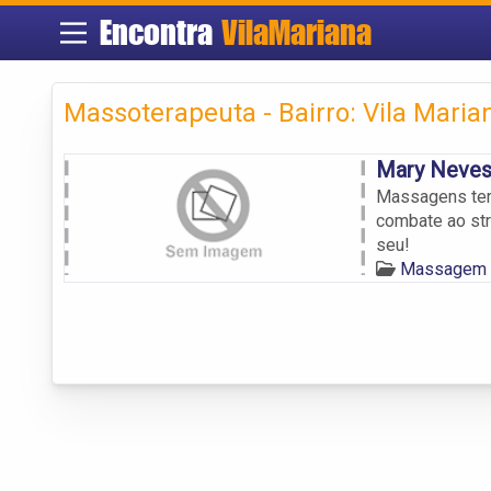
Encontra
VilaMariana
Massoterapeuta - Bairro: Vila Maria
Mary Neves
Massagens tera
combate ao str
seu!
Massagem T