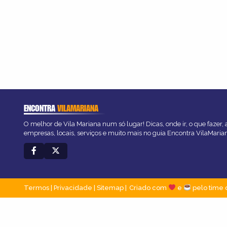
ENCONTRA
VILAMARIANA
O melhor de Vila Mariana num só lugar! Dicas, onde ir, o que fazer,
empresas, locais, serviços e muito mais no guia Encontra VilaMaria
Termos
|
Privacidade
|
Sitemap
Criado com
e
pelo time 