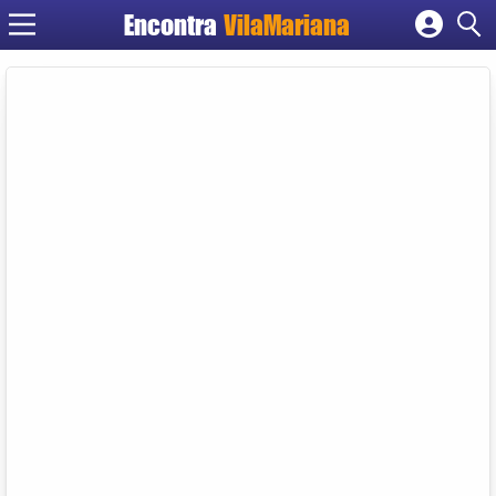
Encontra
VilaMariana
Cadastrar empresa
Fazer login
Criar conta