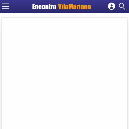
Encontra
VilaMariana
Cadastrar empresa
Fazer login
Criar conta