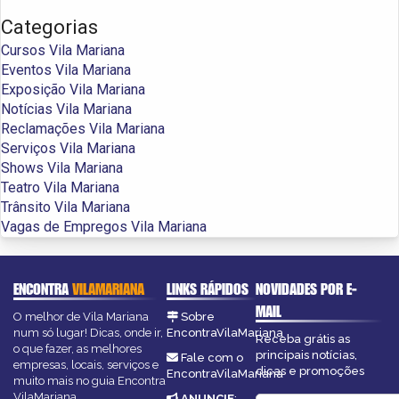
Categorias
Cursos Vila Mariana
Eventos Vila Mariana
Exposição Vila Mariana
Notícias Vila Mariana
Reclamações Vila Mariana
Serviços Vila Mariana
Shows Vila Mariana
Teatro Vila Mariana
Trânsito Vila Mariana
Vagas de Empregos Vila Mariana
ENCONTRA
VILAMARIANA
LINKS RÁPIDOS
NOVIDADES POR E-
MAIL
O melhor de Vila Mariana
Sobre
num só lugar! Dicas, onde ir,
EncontraVilaMariana
Receba grátis as
o que fazer, as melhores
principais notícias,
Fale com o
empresas, locais, serviços e
dicas e promoções
EncontraVilaMariana
muito mais no guia Encontra
VilaMariana.
ANUNCIE
: