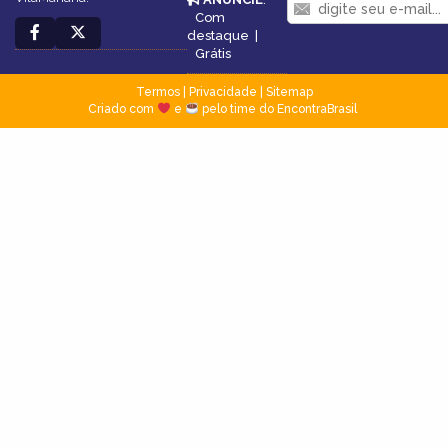
Com
destaque
|
Grátis
Termos
|
Privacidade
|
Sitemap
Criado com
e
pelo time do EncontraBrasil