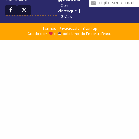
Com
destaque
|
Grátis
Termos
|
Privacidade
|
Sitemap
Criado com
e
pelo time do EncontraBrasil