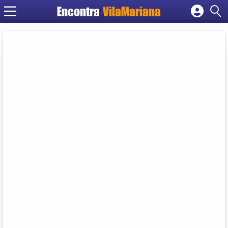
Encontra
VilaMariana
Cadastrar empresa
Fazer login
Criar conta