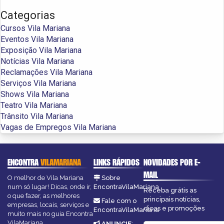
Categorias
Cursos Vila Mariana
Eventos Vila Mariana
Exposição Vila Mariana
Notícias Vila Mariana
Reclamações Vila Mariana
Serviços Vila Mariana
Shows Vila Mariana
Teatro Vila Mariana
Trânsito Vila Mariana
Vagas de Empregos Vila Mariana
ENCONTRA
VILAMARIANA
LINKS RÁPIDOS
NOVIDADES POR E-
MAIL
O melhor de Vila Mariana
Sobre
num só lugar! Dicas, onde ir,
EncontraVilaMariana
Receba grátis as
o que fazer, as melhores
principais notícias,
Fale com o
empresas, locais, serviços e
dicas e promoções
EncontraVilaMariana
muito mais no guia Encontra
VilaMariana.
ANUNCIE
: