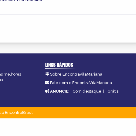
LINKS RÁPIDOS
 as melhores
Sobre EncontraVilaMariana
na.
Fale com o EncontraVilaMariana
ANUNCIE
:
Com destaque
|
Grátis
do EncontraBrasil