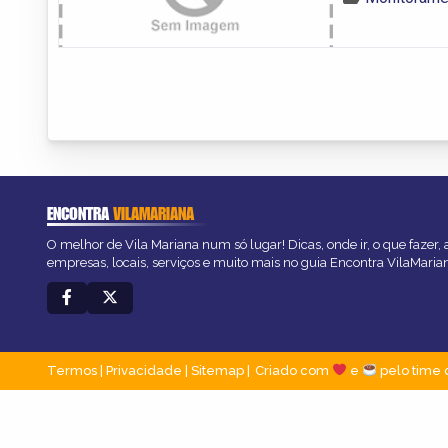
ENCONTRA
VILAMARIANA
O melhor de Vila Mariana num só lugar! Dicas, onde ir, o que fazer,
empresas, locais, serviços e muito mais no guia Encontra VilaMaria
Termos
|
Privacidade
|
Sitemap
Criado com
e
pelo time 