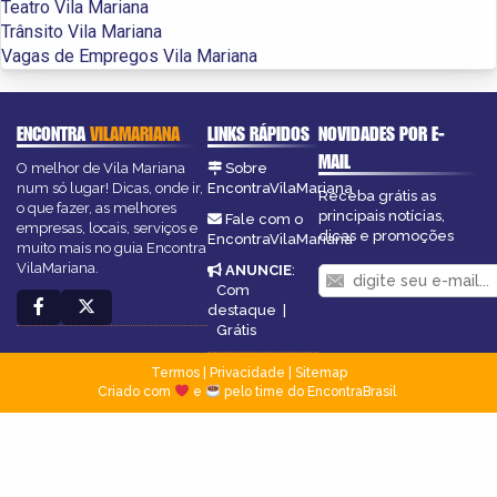
Teatro Vila Mariana
Trânsito Vila Mariana
Vagas de Empregos Vila Mariana
ENCONTRA
VILAMARIANA
LINKS RÁPIDOS
NOVIDADES POR E-
MAIL
O melhor de Vila Mariana
Sobre
num só lugar! Dicas, onde ir,
EncontraVilaMariana
Receba grátis as
o que fazer, as melhores
principais notícias,
Fale com o
empresas, locais, serviços e
dicas e promoções
EncontraVilaMariana
muito mais no guia Encontra
VilaMariana.
ANUNCIE
:
Com
destaque
|
Grátis
Termos
|
Privacidade
|
Sitemap
Criado com
e
pelo time do EncontraBrasil