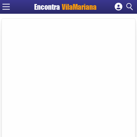
Encontra
VilaMariana
Cadastrar empresa
Fazer login
Criar conta