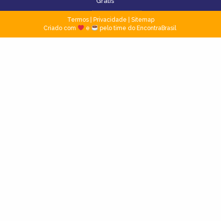
Grátis
Termos
|
Privacidade
|
Sitemap
Criado com
e
pelo time do EncontraBrasil