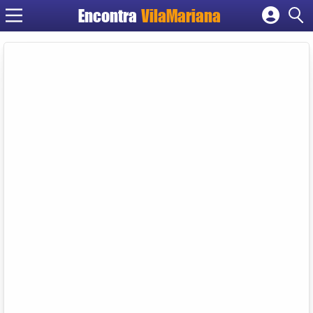
Encontra
VilaMariana
Cadastrar empresa
Fazer login
Criar conta