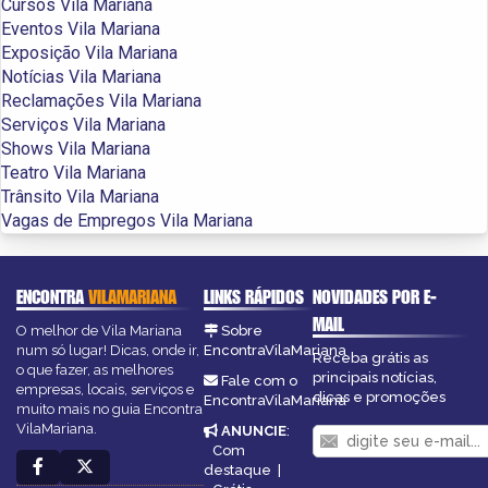
Cursos Vila Mariana
Eventos Vila Mariana
Exposição Vila Mariana
Notícias Vila Mariana
Reclamações Vila Mariana
Serviços Vila Mariana
Shows Vila Mariana
Teatro Vila Mariana
Trânsito Vila Mariana
Vagas de Empregos Vila Mariana
ENCONTRA
VILAMARIANA
LINKS RÁPIDOS
NOVIDADES POR E-
MAIL
O melhor de Vila Mariana
Sobre
num só lugar! Dicas, onde ir,
EncontraVilaMariana
Receba grátis as
o que fazer, as melhores
principais notícias,
Fale com o
empresas, locais, serviços e
dicas e promoções
EncontraVilaMariana
muito mais no guia Encontra
VilaMariana.
ANUNCIE
:
Com
destaque
|