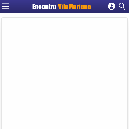
Encontra
VilaMariana
Cadastrar empresa
Fazer login
Criar conta