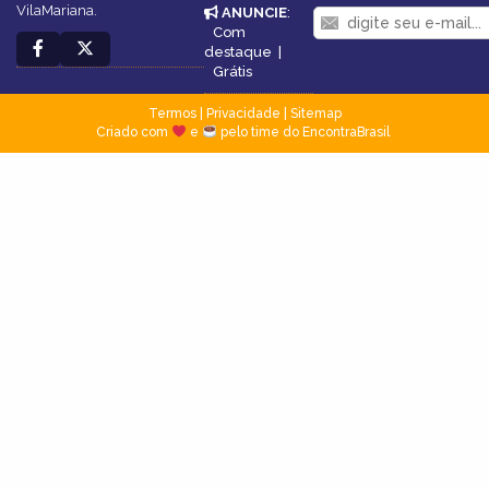
VilaMariana.
ANUNCIE
:
Com
destaque
|
Grátis
Termos
|
Privacidade
|
Sitemap
Criado com
e
pelo time do EncontraBrasil