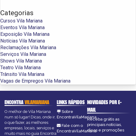
Categorias
Cursos Vila Mariana
Eventos Vila Mariana
Exposição Vila Mariana
Notícias Vila Mariana
Reclamações Vila Mariana
Serviços Vila Mariana
Shows Vila Mariana
Teatro Vila Mariana
Trânsito Vila Mariana
Vagas de Empregos Vila Mariana
ENCONTRA
VILAMARIANA
LINKS RÁPIDOS
NOVIDADES POR E-
MAIL
O melhor de Vila Mariana
Sobre
num só lugar! Dicas, onde ir,
EncontraVilaMariana
Receba grátis as
o que fazer, as melhores
principais notícias,
Fale com o
empresas, locais, serviços e
dicas e promoções
EncontraVilaMariana
muito mais no guia Encontra