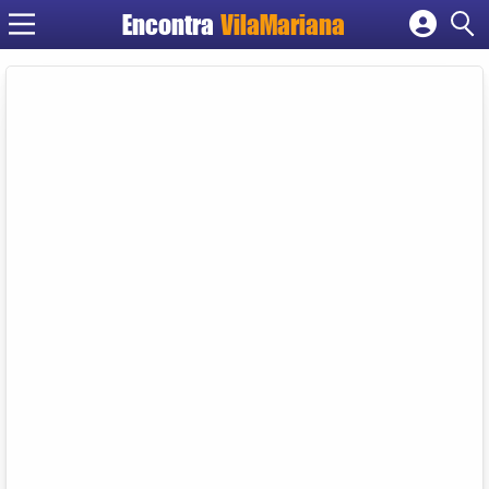
Encontra
VilaMariana
Cadastrar empresa
Fazer login
Criar conta