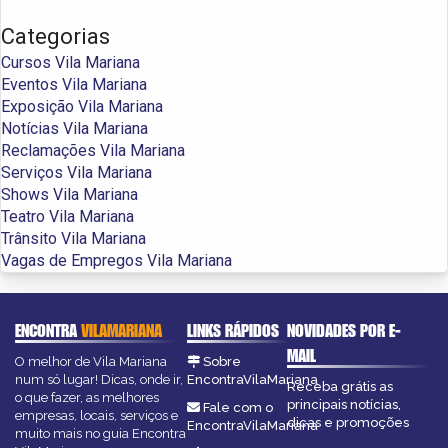
Categorias
Cursos Vila Mariana
Eventos Vila Mariana
Exposição Vila Mariana
Notícias Vila Mariana
Reclamações Vila Mariana
Serviços Vila Mariana
Shows Vila Mariana
Teatro Vila Mariana
Trânsito Vila Mariana
Vagas de Empregos Vila Mariana
ENCONTRA
VILAMARIANA
LINKS RÁPIDOS
NOVIDADES POR E-
MAIL
O melhor de Vila Mariana
Sobre
num só lugar! Dicas, onde ir,
EncontraVilaMariana
Receba grátis as
o que fazer, as melhores
principais notícias,
Fale com o
empresas, locais, serviços e
dicas e promoções
EncontraVilaMariana
muito mais no guia Encontra