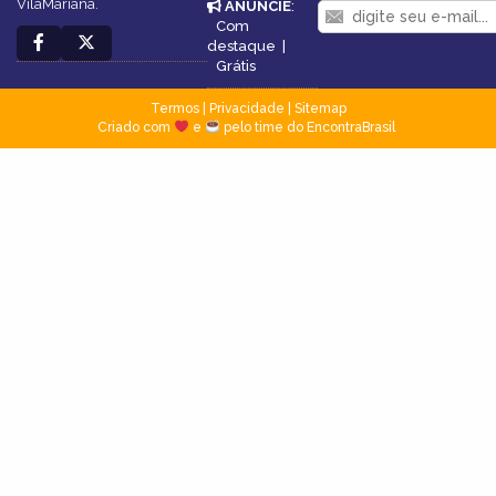
VilaMariana.
ANUNCIE
:
Com
destaque
|
Grátis
Termos
|
Privacidade
|
Sitemap
Criado com
e
pelo time do EncontraBrasil