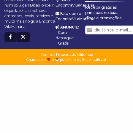
num só lugar! Dicas, onde ir,
EncontraVilaMariana
Receba grátis as
o que fazer, as melhores
principais notícias,
Fale com o
empresas, locais, serviços e
dicas e promoções
EncontraVilaMariana
muito mais no guia Encontra
VilaMariana.
ANUNCIE
:
Com
destaque
|
Grátis
Termos
|
Privacidade
|
Sitemap
Criado com
e
pelo time do EncontraBrasil