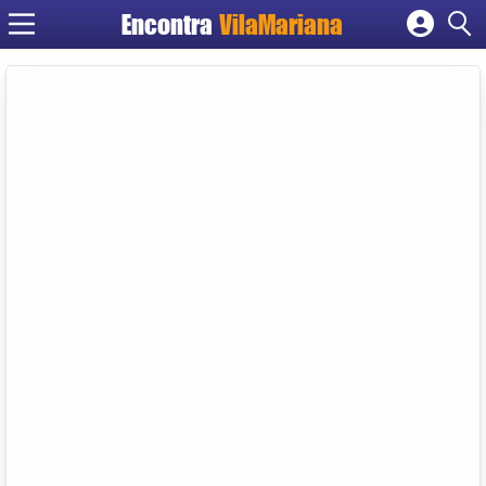
Encontra
VilaMariana
Cadastrar empresa
Fazer login
Criar conta