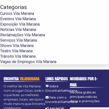
Categorias
Cursos Vila Mariana
Eventos Vila Mariana
Exposição Vila Mariana
Notícias Vila Mariana
Reclamações Vila Mariana
Serviços Vila Mariana
Shows Vila Mariana
Teatro Vila Mariana
Trânsito Vila Mariana
Vagas de Empregos Vila Mariana
ENCONTRA
VILAMARIANA
LINKS RÁPIDOS
NOVIDADES POR E-
MAIL
O melhor de Vila Mariana
Sobre
num só lugar! Dicas, onde ir,
EncontraVilaMariana
Receba grátis as
o que fazer, as melhores
principais notícias,
Fale com o
empresas, locais, serviços e
dicas e promoções
EncontraVilaMariana
muito mais no guia Encontra
VilaMariana.
ANUNCIE
: