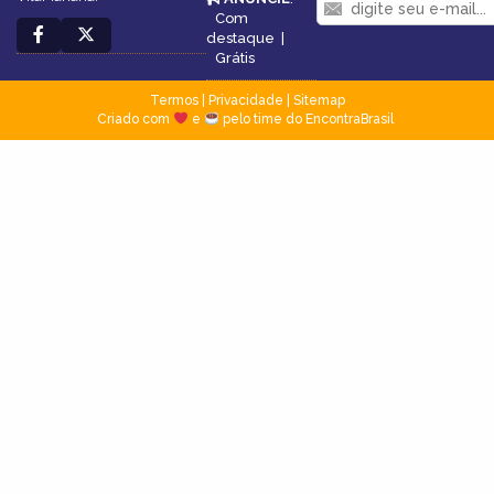
Com
destaque
|
Grátis
Termos
|
Privacidade
|
Sitemap
Criado com
e
pelo time do EncontraBrasil