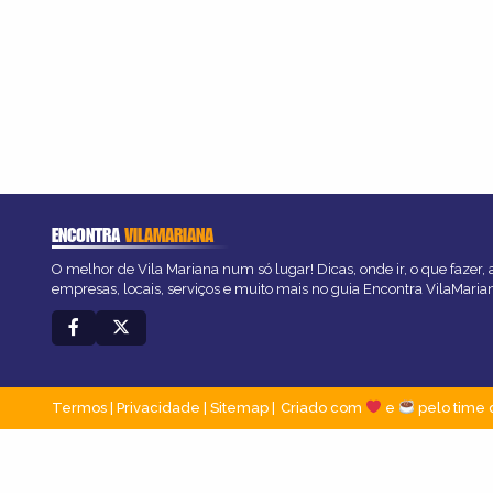
ENCONTRA
VILAMARIANA
O melhor de Vila Mariana num só lugar! Dicas, onde ir, o que fazer,
empresas, locais, serviços e muito mais no guia Encontra VilaMaria
Termos
|
Privacidade
|
Sitemap
Criado com
e
pelo time 