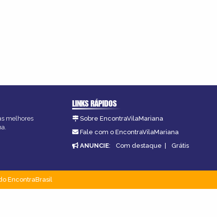
LINKS RÁPIDOS
 as melhores
Sobre EncontraVilaMariana
na.
Fale com o EncontraVilaMariana
ANUNCIE
:
Com destaque
|
Grátis
do EncontraBrasil