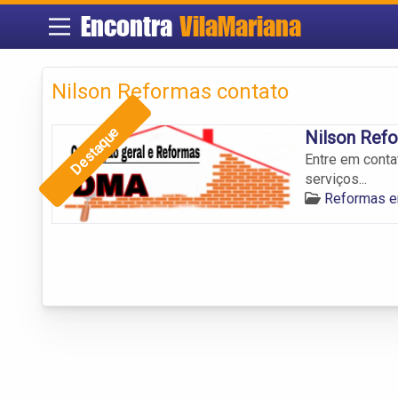
Encontra
VilaMariana
Nilson Reformas contato
Destaque
Nilson Ref
Entre em cont
serviços...
Reformas e