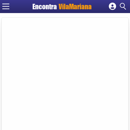
Encontra
VilaMariana
Cadastrar empresa
Fazer login
Criar conta