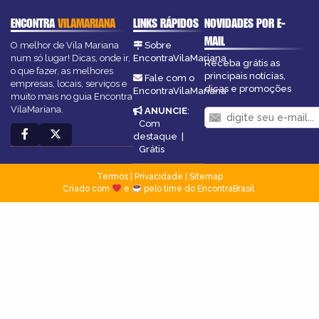
ENCONTRA
VILAMARIANA
LINKS RÁPIDOS
NOVIDADES POR E-
MAIL
O melhor de Vila Mariana
Sobre
num só lugar! Dicas, onde ir,
EncontraVilaMariana
Receba grátis as
o que fazer, as melhores
principais notícias,
Fale com o
empresas, locais, serviços e
dicas e promoções
EncontraVilaMariana
muito mais no guia Encontra
VilaMariana.
ANUNCIE
:
Com
destaque
|
Grátis
Termos
|
Privacidade
|
Sitemap
Criado com
e
pelo time do EncontraBrasil